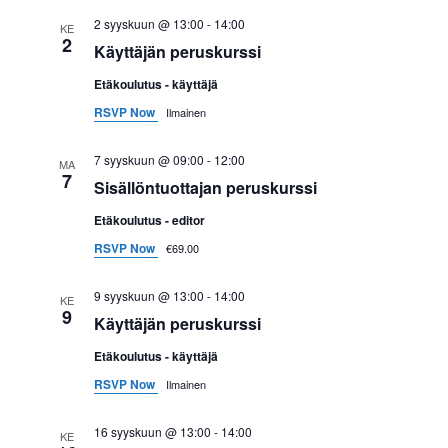
k
2 syyskuun @ 13:00
-
14:00
KE
2
y
Käyttäjän peruskurssi
m
Etäkoulutus - käyttäjä
RSVP Now
Ilmainen
ä
7 syyskuun @ 09:00
-
12:00
MA
t
7
Sisällöntuottajan peruskurssi
n
Etäkoulutus - editor
RSVP Now
€69.00
a
v
9 syyskuun @ 13:00
-
14:00
KE
9
Käyttäjän peruskurssi
i
Etäkoulutus - käyttäjä
g
RSVP Now
Ilmainen
o
16 syyskuun @ 13:00
-
14:00
KE