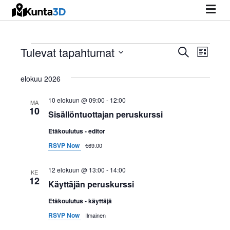
VA
Tulevat tapahtumat
Tapahtumat
T
E
T
L
t
i
V
s
a
a
s
i
a
elokuu 2026
t
p
a
l
p
10 elokuun @ 09:00
-
12:00
a
i
MA
10
Sisällöntuottajan peruskurssi
a
t
h
s
Etäkoulutus - editor
t
h
e
RSVP Now
€69.00
u
p
t
ä
m
12 elokuun @ 13:00
-
14:00
KE
i
12
u
Käyttäjän peruskurssi
a
v
Etäkoulutus - käyttäjä
m
ä
V
.
RSVP Now
Ilmainen
i
a