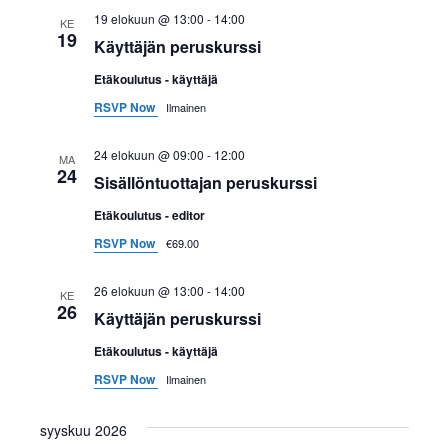
e
19 elokuun @ 13:00
-
14:00
KE
t
19
Käyttäjän peruskurssi
w
E
s
Etäkoulutus - käyttäjä
RSVP Now
Ilmainen
t
N
a
s
24 elokuun @ 09:00
-
12:00
MA
24
v
Sisällöntuottajan peruskurssi
i
i
Etäkoulutus - editor
a
RSVP Now
g
€69.00
a
j
26 elokuun @ 13:00
-
14:00
KE
26
t
Käyttäjän peruskurssi
a
i
Etäkoulutus - käyttäjä
N
o
RSVP Now
Ilmainen
ä
n
syyskuu 2026