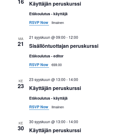
16
Käyttäjän peruskurssi
i
Etäkoulutus - käyttäjä
n
RSVP Now
Ilmainen
t
21 syyskuun @ 09:00
-
12:00
MA
21
i
Sisällöntuottajan peruskurssi
Etäkoulutus - editor
RSVP Now
€69.00
23 syyskuun @ 13:00
-
14:00
KE
23
Käyttäjän peruskurssi
Etäkoulutus - käyttäjä
RSVP Now
Ilmainen
30 syyskuun @ 13:00
-
14:00
KE
30
Käyttäjän peruskurssi